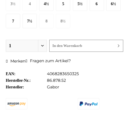
3½
4
4½
5
5½
6
6½
36 EU
37 EU
37½ EU
38 EU
38½ EU
39 EU
40 EU
7
7½
8
8½
40½ EU
41 EU
42 EU
42½ EU
In den
Warenkorb
Fragen zum Artikel?
Merken
4068283650325
EAN:
86.878.52
Hersteller-Nr.:
Gabor
Hersteller: