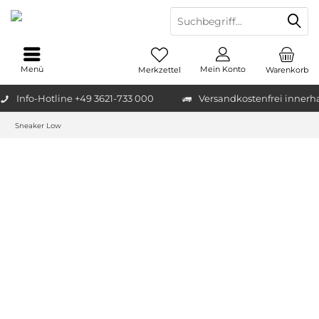
Menü
Mein Konto
Merkzettel
Warenkorb
Info-Hotline +49 3621-733 000
Versandkostenfrei innerh
Sneaker Low