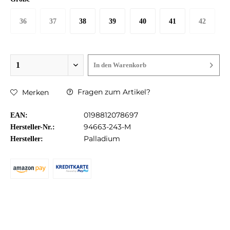
36
37
38
39
40
41
42
In den
Warenkorb
Fragen zum Artikel?
Merken
0198812078697
EAN:
94663-243-M
Hersteller-Nr.:
Palladium
Hersteller: