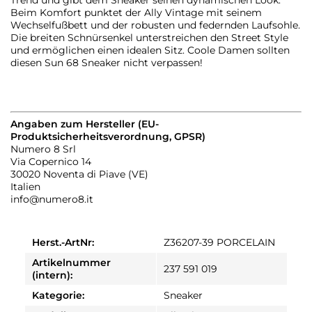
Trend und gibt dem Sneaker seinen dynamischen Look.
Beim Komfort punktet der Ally Vintage mit seinem
Wechselfußbett und der robusten und federnden Laufsohle.
Die breiten Schnürsenkel unterstreichen den Street Style
und ermöglichen einen idealen Sitz. Coole Damen sollten
diesen Sun 68 Sneaker nicht verpassen!
Angaben zum Hersteller (EU-
Produktsicherheitsverordnung, GPSR)
Numero 8 Srl
Via Copernico 14
30020 Noventa di Piave (VE)
Italien
info@numero8.it
Herst.-ArtNr:
Z36207-39 PORCELAIN
Artikelnummer
237 591 019
(intern):
Kategorie:
Sneaker