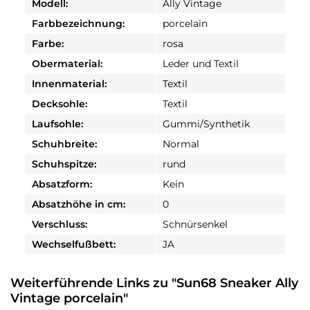
Modell:
Ally Vintage
Farbbezeichnung:
porcelain
Farbe:
rosa
Obermaterial:
Leder und Textil
Innenmaterial:
Textil
Decksohle:
Textil
Laufsohle:
Gummi/Synthetik
Schuhbreite:
Normal
Schuhspitze:
rund
Absatzform:
Kein
Absatzhöhe in cm:
0
Verschluss:
Schnürsenkel
Wechselfußbett:
JA
Weiterführende Links zu "Sun68 Sneaker Ally
Vintage porcelain"