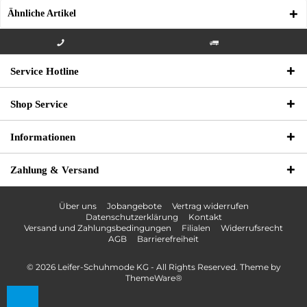
Ähnliche Artikel
Info-Hotline +49 3621-733
Versandkostenfrei innerhalb
Service Hotline
000
Deutschlands
Shop Service
Informationen
Zahlung & Versand
Über uns
Jobangebote
Vertrag widerrufen
Datenschutzerklärung
Kontakt
Versand und Zahlungsbedingungen
Filialen
Widerrufsrecht
AGB
Barrierefreiheit
© 2026 Leifer-Schuhmode KG - All Rights Reserved. Theme by
ThemeWare®