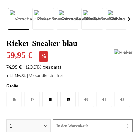
Rieker Sneaker blau
59,95 €
74,95 €
(20,01% gespart)
inkl. MwSt. |
Versandkostenfrei
Größe
36
37
38
39
40
41
42
In den
Warenkorb