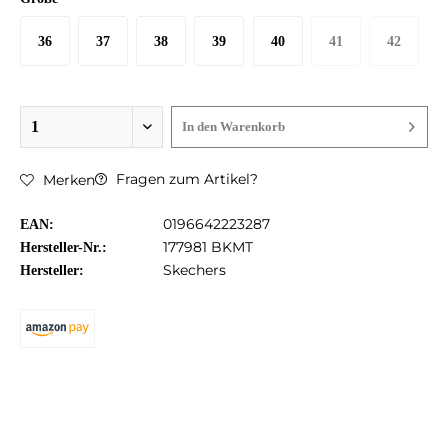
36
37
38
39
40
41
42
In den
Warenkorb
Fragen zum Artikel?
Merken
0196642223287
EAN:
177981 BKMT
Hersteller-Nr.:
Skechers
Hersteller: