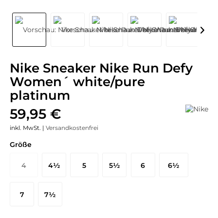
Nike Sneaker Nike Run Defy
Women´ white/pure
platinum
59,95 €
inkl. MwSt. |
Versandkostenfrei
Größe
4
4½
5
5½
6
6½
37½ EU
38 EU
38½ EU
39 EU
40 EU
40½ EU
7
7½
41 EU
42 EU