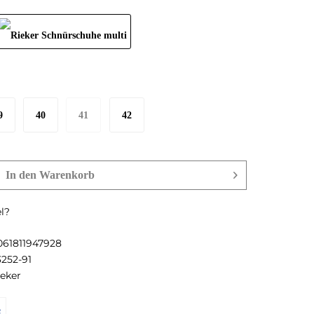
9
40
41
42
In den
Warenkorb
l?
061811947928
3252-91
ieker