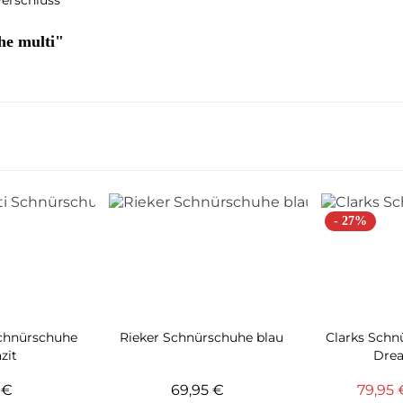
he multi"
- 27%
Schnürschuhe
Rieker Schnürschuhe blau
Clarks Schn
zit
Drea
5 €
69,95 €
79,95