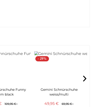
- 29%
ürschuhe Funny
Gemini Schnürschuhe
Andrea C
m black
weiss/multi
o
 €
49,95 €
109,95 €
69,95 €