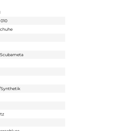
1
 010
schuhe
/Scubameta
Synthetik
tz
verschluss