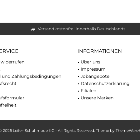
Versandkostenfrei innerhalb Deutschlands
ERVICE
INFORMATIONEN
 widerrufen
Über uns
t
Impressum
d und Zahlungsbedingungen
Jobangebote
fsrecht
Datenschutzerklärung
Filialen
ufsformular
Unsere Marken
freiheit
© 2026 Leifer-Schuhmode KG - All Rights Reserved. Theme by
ThemeWare