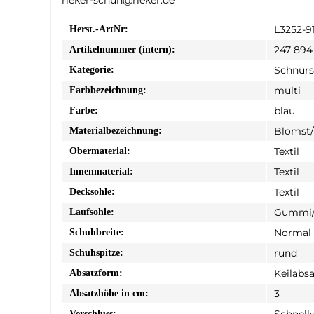
L3252-9
Herst.-ArtNr:
247 894
Artikelnummer (intern):
Schnür
Kategorie:
multi
Farbbezeichnung:
blau
Farbe:
Blomst
Materialbezeichnung:
Textil
Obermaterial:
Textil
Innenmaterial:
Textil
Decksohle:
Gummi/
Laufsohle:
Normal
Schuhbreite:
rund
Schuhspitze:
Keilabsa
Absatzform:
3
Absatzhöhe in cm:
Schnell
Verschluss: