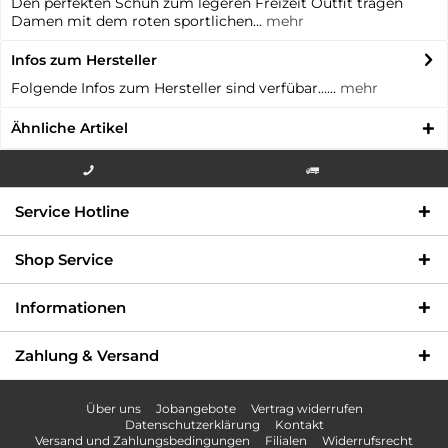
Den perfekten Schuh zum legeren Freizeit Outfit tragen
Damen mit dem roten sportlichen...
mehr
Infos zum Hersteller
Folgende Infos zum Hersteller sind verfübar......
mehr
Ähnliche Artikel
Info-Hotline +49 3621-733
Versandkostenfrei innerhalb
Service Hotline
000
Deutschlands
Shop Service
Informationen
Zahlung & Versand
Über uns
Jobangebote
Vertrag widerrufen
Datenschutzerklärung
Kontakt
Versand und Zahlungsbedingungen
Filialen
Widerrufsrecht