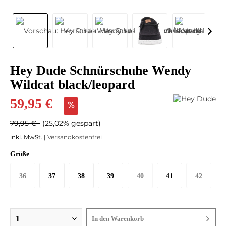
Hey Dude Schnürschuhe Wendy
Wildcat black/leopard
59,95 €
79,95 €
(25,02% gespart)
inkl. MwSt. |
Versandkostenfrei
Größe
36
37
38
39
40
41
42
In den
Warenkorb