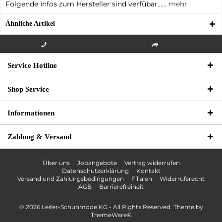
Folgende Infos zum Hersteller sind verfübar......
mehr
Ähnliche Artikel
Info-Hotline +49 3621-733
Versandkostenfrei innerhalb
Service Hotline
000
Deutschlands
Shop Service
Informationen
Zahlung & Versand
Über uns
Jobangebote
Vertrag widerrufen
Datenschutzerklärung
Kontakt
Versand und Zahlungsbedingungen
Filialen
Widerrufsrecht
AGB
Barrierefreiheit
© 2026 Leifer-Schuhmode KG - All Rights Reserved. Theme by
ThemeWare®