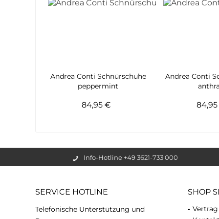
Andrea Conti Schnürschuhe
Andrea Conti 
peppermint
anthra
84,95 €
84,9
Info-Hotline +49 3621-733 000
SERVICE HOTLINE
SHOP S
Vertrag
Telefonische Unterstützung und