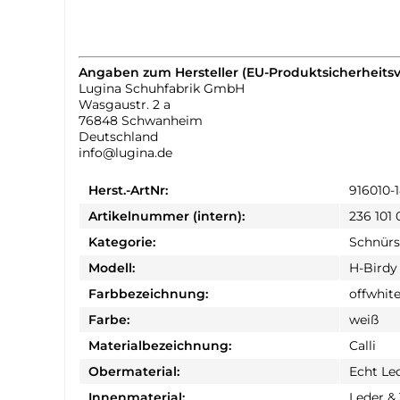
Angaben zum Hersteller (EU-Produktsicherheits
Lugina Schuhfabrik GmbH
Wasgaustr. 2 a
76848 Schwanheim
Deutschland
info@lugina.de
Herst.-ArtNr:
916010-
Artikelnummer (intern):
236 101 
Kategorie:
Schnür
Modell:
H-Birdy
Farbbezeichnung:
offwhit
Farbe:
weiß
Materialbezeichnung:
Calli
Obermaterial:
Echt Le
Innenmaterial:
Leder & 