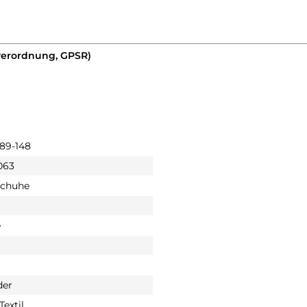
verordnung, GPSR)
189-148
063
schuhe
e
der
Textil