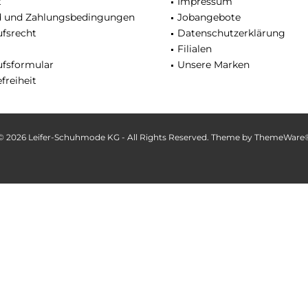
t
Impressum
d und Zahlungsbedingungen
Jobangebote
fsrecht
Datenschutzerklärung
Filialen
ufsformular
Unsere Marken
freiheit
© 2026 Leifer-Schuhmode KG - All Rights Reserved. Theme by
ThemeWare