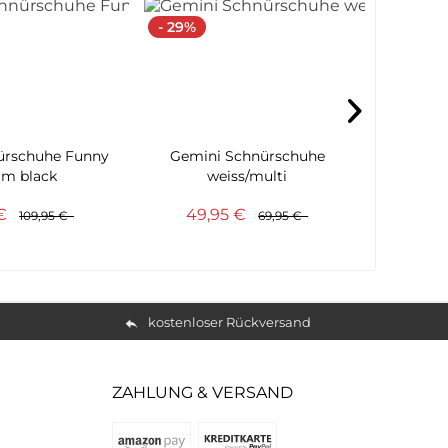
- 29%
ürschuhe Funny
Gemini Schnürschuhe
Andrea C
m black
weiss/multi
o
 €
49,95 €
109,95 €
69,95 €
kostenloser Rückversand
ZAHLUNG & VERSAND