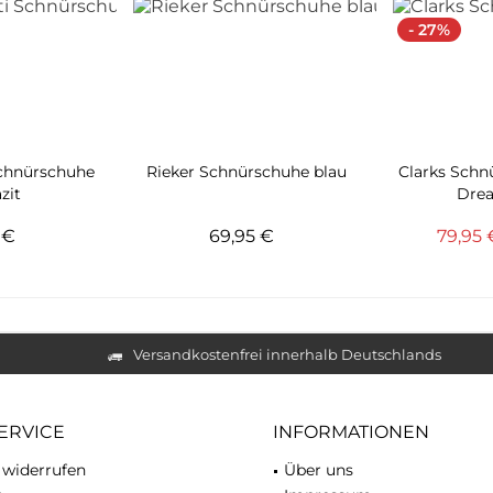
- 27%
Schnürschuhe
Rieker Schnürschuhe blau
Clarks Schn
zit
Drea
5 €
69,95 €
79,95
Versandkostenfrei innerhalb Deutschlands
ERVICE
INFORMATIONEN
 widerrufen
Über uns