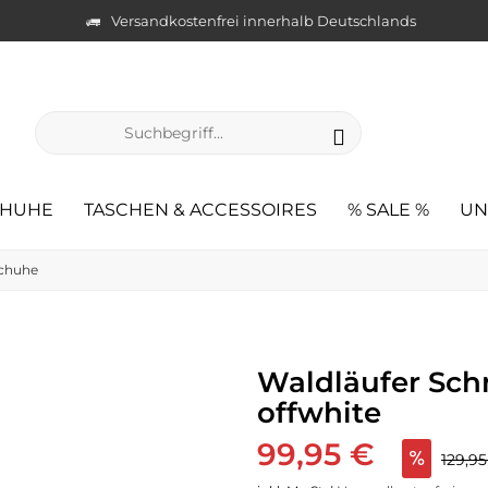
Versandkostenfrei innerhalb Deutschlands
CHUHE
TASCHEN & ACCESSOIRES
% SALE %
UN
schuhe
Waldläufer Sch
offwhite
99,95 €
129,9