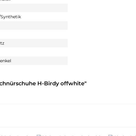
Synthetik
tz
enkel
Schnürschuhe H-Birdy offwhite"