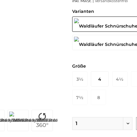
inkl. MwSt. |
Versandkostenfrei
Varianten
Größe
3½
4
4½
36 EU
36½ EU
37 EU
3
7½
8
41 EU
42 EU
360°