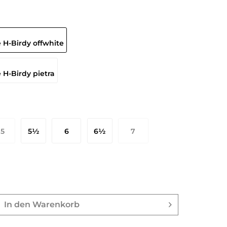
5
5½
6
6½
7
8 EU
39 EU
39½ EU
40 EU
40½ EU
In den
Warenkorb