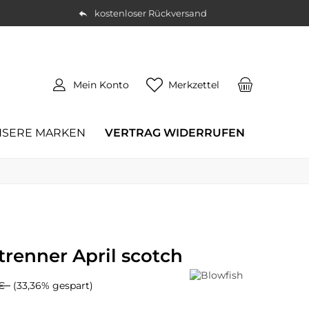
kostenloser Rückversand
Mein Konto
Merkzettel
SERE MARKEN
VERTRAG WIDERRUFEN
renner April scotch
 €
(33,36% gespart)