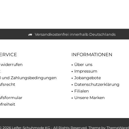
Versandkostenfrei innerhalb Deutschlands
ERVICE
INFORMATIONEN
 widerrufen
Über uns
t
Impressum
d und Zahlungsbedingungen
Jobangebote
fsrecht
Datenschutzerklärung
Filialen
ufsformular
Unsere Marken
freiheit
© 2026 Leifer-Schuhmode KG - All Rights Reserved. Theme by
ThemeWare