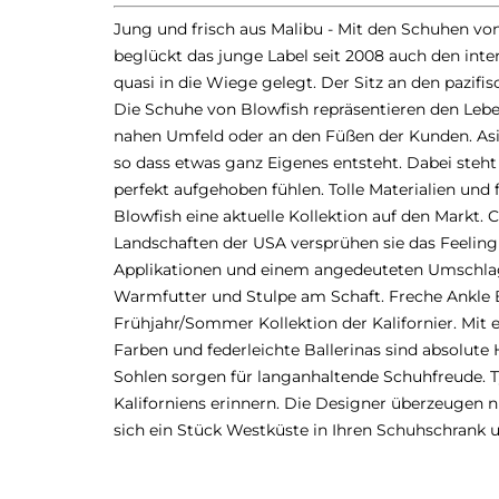
Jung und frisch aus Malibu - Mit den Schuhen vo
beglückt das junge Label seit 2008 auch den in
quasi in die Wiege gelegt. Der Sitz an den pazif
Die Schuhe von Blowfish repräsentieren den Lebens
nahen Umfeld oder an den Füßen der Kunden. Asi
so dass etwas ganz Eigenes entsteht. Dabei steh
perfekt aufgehoben fühlen. Tolle Materialien und 
Blowfish eine aktuelle Kollektion auf den Markt.
Landschaften der USA versprühen sie das Feeling
Applikationen und einem angedeuteten Umschlag fi
Warmfutter und Stulpe am Schaft. Freche Ankle B
Frühjahr/Sommer Kollektion der Kalifornier. Mit
Farben und federleichte Ballerinas sind absolute
Sohlen sorgen für langanhaltende Schuhfreude. T
Kaliforniens erinnern. Die Designer überzeugen n
sich ein Stück Westküste in Ihren Schuhschrank 