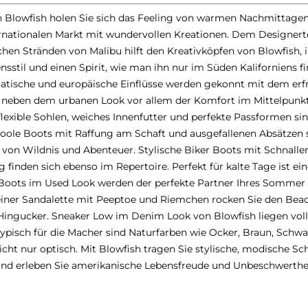
n Blowfish holen Sie sich das Feeling von warmen Nachmittagen
ternationalen Markt mit wundervollen Kreationen. Dem Designer
ischen Stränden von Malibu hilft den Kreativköpfen von Blowfish
stil und einen Spirit, wie man ihn nur im Süden Kaliforniens fin
atische und europäische Einflüsse werden gekonnt mit dem er
t neben dem urbanen Look vor allem der Komfort im Mittelpunkt
flexible Sohlen, weiches Innenfutter und perfekte Passformen si
 Coole Boots mit Raffung am Schaft und ausgefallenen Absätzen si
 von Wildnis und Abenteuer. Stylische Biker Boots mit Schnallen
nden sich ebenso im Repertoire. Perfekt für kalte Tage ist ein
oots im Used Look werden der perfekte Partner Ihres Sommer Ou
 einer Sandalette mit Peeptoe und Riemchen rocken Sie den Bea
 Hingucker. Sneaker Low im Denim Look von Blowfish liegen voll
ypisch für die Macher sind Naturfarben wie Ocker, Braun, Schwa
icht nur optisch. Mit Blowfish tragen Sie stylische, modische S
und erleben Sie amerikanische Lebensfreude und Unbeschwerthei