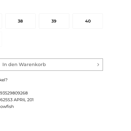
38
39
40
In den
Warenkorb
kel?
193529809268
7625S3 APRIL 201
lowfish