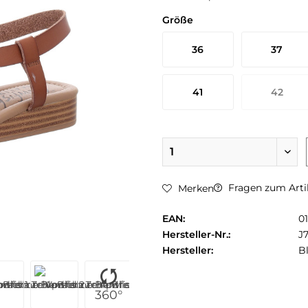
Größe
36
37
41
42
Fragen zum Arti
Merken
EAN:
0
Hersteller-Nr.:
J
Hersteller:
B
360°