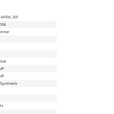
 APRIL 201
 006
enner
itat
off
off
Synthetik
tz