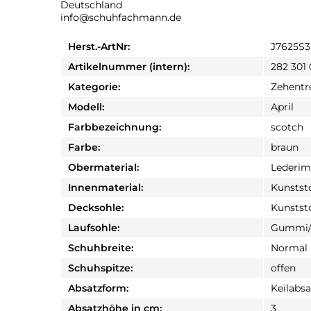
Deutschland
info@schuhfachmann.de
Herst.-ArtNr:
J7625S3
Artikelnummer (intern):
282 301
Kategorie:
Zehentr
Modell:
April
Farbbezeichnung:
scotch
Farbe:
braun
Obermaterial:
Lederim
Innenmaterial:
Kunstst
Decksohle:
Kunstst
Laufsohle:
Gummi/
Schuhbreite:
Normal
Schuhspitze:
offen
Absatzform:
Keilabsa
Absatzhöhe in cm:
3