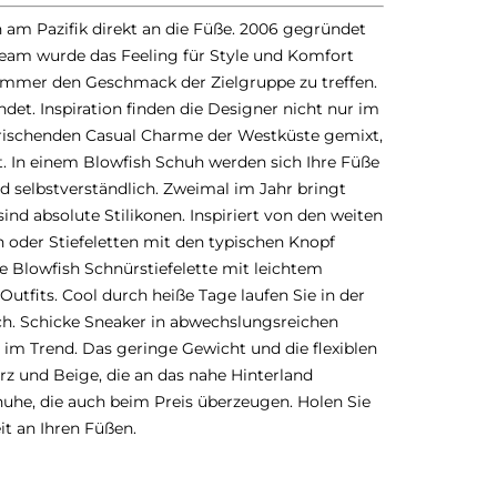
 am Pazifik direkt an die Füße. 2006 gegründet
team wurde das Feeling für Style und Komfort
, immer den Geschmack der Zielgruppe zu treffen.
det. Inspiration finden die Designer nicht nur im
frischenden Casual Charme der Westküste gemixt,
. In einem Blowfish Schuh werden sich Ihre Füße
nd selbstverständlich. Zweimal im Jahr bringt
nd absolute Stilikonen. Inspiriert von den weiten
 oder Stiefeletten mit den typischen Knopf
e Blowfish Schnürstiefelette mit leichtem
tfits. Cool durch heiße Tage laufen Sie in der
ch. Schicke Sneaker in abwechslungsreichen
 im Trend. Das geringe Gewicht und die flexiblen
rz und Beige, die an das nahe Hinterland
chuhe, die auch beim Preis überzeugen. Holen Sie
t an Ihren Füßen.