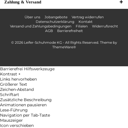
Zahlung & Versand
Über uns
Jobangebote
Vertrag widerrufen
Datenschutzerklärung
Kontakt
Versand und Zahlungsbedingungen
Filialen
Widerrufsrecht
AGB
Barrierefreiheit
© 2026 Leifer-Schuhmode KG - All Rights Reserved. Theme by
ThemeWare®
Barrierefrei Hilfswerkzeuge
Kontrast +
Links hervorheben
Größerer Text
Zeichen-Abstand
Schriftart
Zusätzliche Beschreibung
Animationen pausieren
Lese-Führung
Navigation per Tab-Taste
Mauszeiger
Icon verschieben