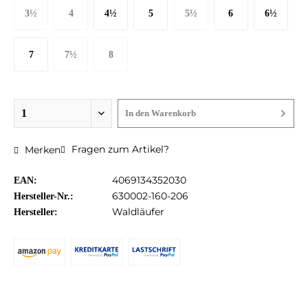
3½
4
4½
5
5½
6
6½
36 EU
36½ EU
37 EU
38 EU
39 EU
39½ EU
40 EU
7
7½
8
40½ EU
41 EU
42 EU
In den
Warenkorb
Fragen zum Artikel?
Merken
4069134352030
EAN:
630002-160-206
Hersteller-Nr.:
Waldläufer
Hersteller: