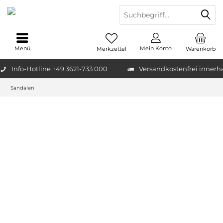
Menü
Mein Konto
Merkzettel
Warenkorb
Info-Hotline +49 3621-733 000
Versandkostenfrei innerh
Sandalen