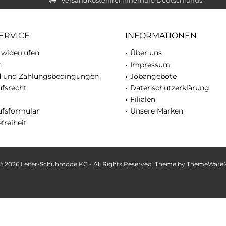
ERVICE
INFORMATIONEN
 widerrufen
Über uns
t
Impressum
d und Zahlungsbedingungen
Jobangebote
fsrecht
Datenschutzerklärung
Filialen
ufsformular
Unsere Marken
freiheit
© 2026 Leifer-Schuhmode KG - All Rights Reserved. Theme by
ThemeWare