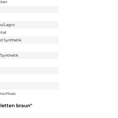
tten
o/Lagro
itat
nd Synthetik
Synthetik
rschluss
letten braun"