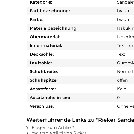
Kategorie:
Sandale
Farbbezeichnung:
braun
Farbe:
braun
Materialbezeichnung:
Nabukin
Obermaterial:
Lederim
Innenmaterial:
Textil u
Decksohle:
Textil
Laufsohle:
Gummi/
Schuhbreite:
Normal
Schuhspitze:
offen
Absatzform:
Kein
Absatzhöhe in cm:
0
Verschluss:
Ohne Ve
Weiterführende Links zu "Rieker Sanda
Fragen zum Artikel?
Weitere Artikel von Rieker