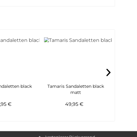
- 14%
ndaletten black
Tamaris Sandaletten black
Tamaris
matt
,95 €
49,95 €
59
kostenloser Rückversand