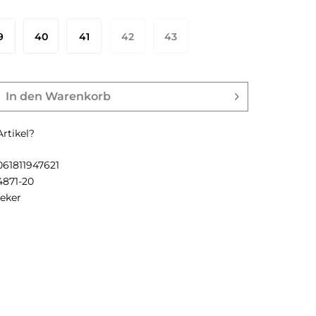
9
40
41
42
43
In den
Warenkorb
rtikel?
061811947621
4871-20
ieker