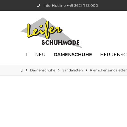
Info-Hotline +49 3621-733 000
NEU
DAMENSCHUHE
HERRENS
Damenschuhe
Sandaletten
Riemchensandalette