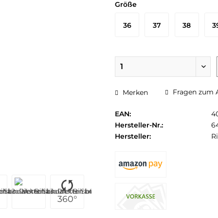
Größe
36
37
38
3
Fragen zum A
Merken
EAN:
4
Hersteller-Nr.:
6
Hersteller:
R
360°