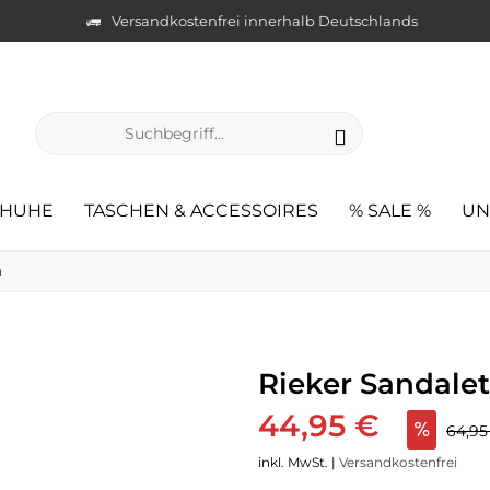
Versandkostenfrei innerhalb Deutschlands
CHUHE
TASCHEN & ACCESSOIRES
% SALE %
UN
n
Rieker Sandale
44,95 €
64,9
inkl. MwSt. |
Versandkostenfrei