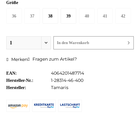
Größe
36
37
38
39
40
41
42
In den
Warenkorb
Fragen zum Artikel?
Merken
4064201487714
EAN:
1-28314-46-400
Hersteller-Nr.:
Tamaris
Hersteller: