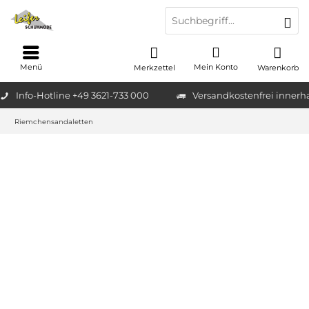
Menü
Mein Konto
Merkzettel
Warenkorb
Info-Hotline +49 3621-733 000
Versandkostenfrei innerh
Riemchensandaletten