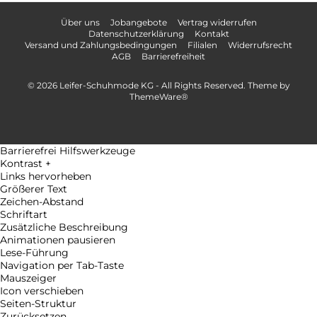
Über uns
Jobangebote
Vertrag widerrufen
Datenschutzerklärung
Kontakt
Versand und Zahlungsbedingungen
Filialen
Widerrufsrecht
AGB
Barrierefreiheit
© 2026 Leifer-Schuhmode KG - All Rights Reserved. Theme by
ThemeWare®
Barrierefrei Hilfswerkzeuge
Kontrast +
Links hervorheben
Größerer Text
Zeichen-Abstand
Schriftart
Zusätzliche Beschreibung
Animationen pausieren
Lese-Führung
Navigation per Tab-Taste
Mauszeiger
Icon verschieben
Seiten-Struktur
Zurücksetzen