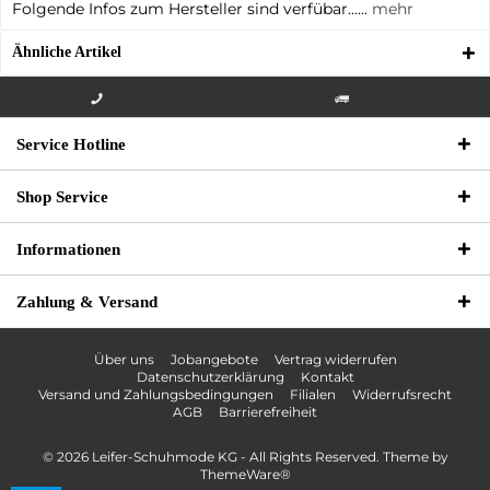
Folgende Infos zum Hersteller sind verfübar......
mehr
Ähnliche Artikel
Info-Hotline +49 3621-733
Versandkostenfrei innerhalb
Service Hotline
000
Deutschlands
Shop Service
Informationen
Zahlung & Versand
Über uns
Jobangebote
Vertrag widerrufen
Datenschutzerklärung
Kontakt
Versand und Zahlungsbedingungen
Filialen
Widerrufsrecht
AGB
Barrierefreiheit
© 2026 Leifer-Schuhmode KG - All Rights Reserved. Theme by
ThemeWare®