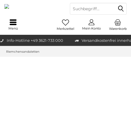
Menü
Mein Konto
Merkzettel
Warenkorb
Info-Hotline +49 3621-733 000
Versandkostenfrei innerh
Riemchensandaletten