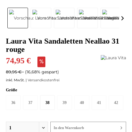
Laura Vita Sandaletten Neallao 31
rouge
74,95 €
89,95 €
(16,68% gespart)
inkl. MwSt. |
Versandkostenfrei
Größe
36
37
38
39
40
41
42
In den
Warenkorb