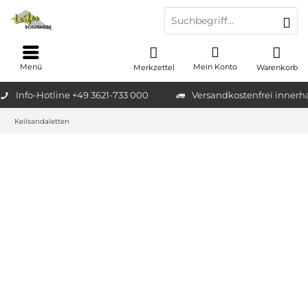
Menü
Mein Konto
Merkzettel
Warenkorb
Info-Hotline +49 3621-733 000
Versandkostenfrei innerh
Keilsandaletten