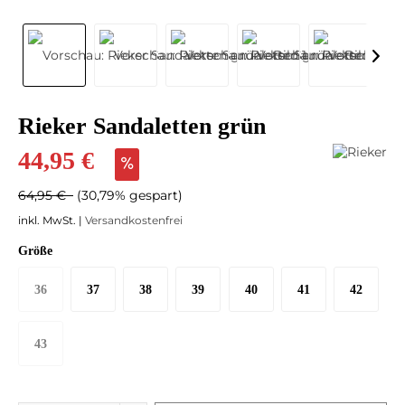
Rieker Sandaletten grün
44,95 €
64,95 €
(30,79% gespart)
inkl. MwSt. |
Versandkostenfrei
Größe
36
37
38
39
40
41
42
43