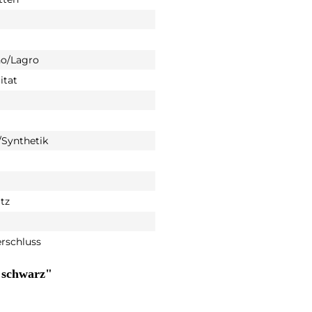
o/Lagro
itat
Synthetik
tz
rschluss
 schwarz"