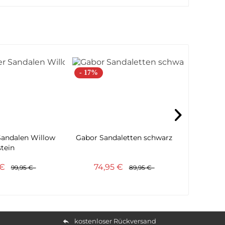
- 17%
- 21%
Sandalen Willow
Gabor Sandaletten schwarz
Caprice
stein
 €
74,95 €
54
99,95 €
89,95 €
kostenloser Rückversand