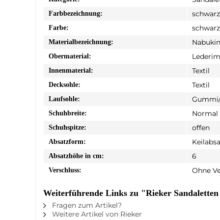
schwarz
Farbbezeichnung:
schwarz
Farbe:
Nabukin
Materialbezeichnung:
Lederim
Obermaterial:
Textil
Innenmaterial:
Textil
Decksohle:
Gummi/
Laufsohle:
Normal
Schuhbreite:
offen
Schuhspitze:
Keilabsa
Absatzform:
6
Absatzhöhe in cm:
Ohne Ve
Verschluss:
Weiterführende Links zu "Rieker Sandaletten
Fragen zum Artikel?
Weitere Artikel von Rieker