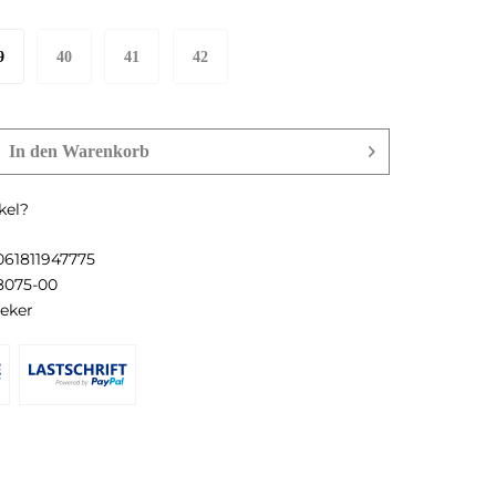
9
40
41
42
In den
Warenkorb
kel?
061811947775
8075-00
ieker