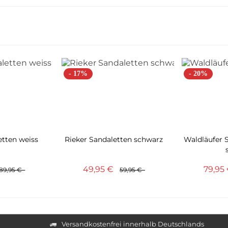
- 17%
- 20%
tten weiss
Rieker Sandaletten schwarz
Waldläufer 
49,95 €
79,95
89,95 €
59,95 €
Versandkostenfrei innerhalb Deutschlands