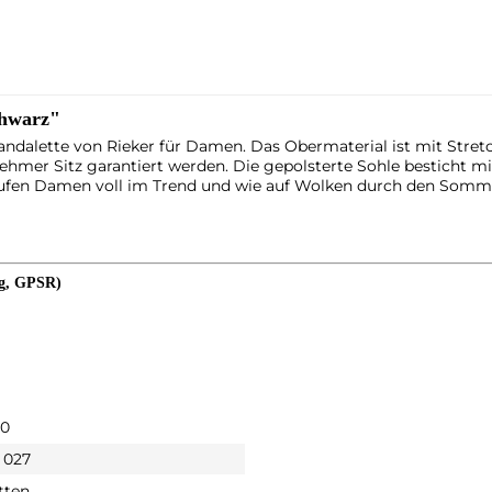
chwarz"
andalette von Rieker für Damen. Das Obermaterial ist mit Stret
hmer Sitz garantiert werden. Die gepolsterte Sohle besticht m
laufen Damen voll im Trend und wie auf Wolken durch den Somm
ng, GPSR)
00
 027
tten