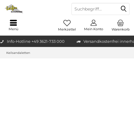
Menü
Mein Konto
Merkzettel
Warenkorb
Info-Hotline +49 3621-733 000
Versandkostenfrei innerh
Keilsandaletten