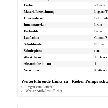
Farbe:
schwarz
Materialbezeichnung:
Lugano/T
Obermaterial:
Echt Lede
Innenmaterial:
Leder
Decksohle:
Leder
Laufsohle:
Gummi/Sy
Schuhbreite:
Normal
Schuhspitze:
rund
Absatzform:
Trichtera
Absatzhöhe in cm:
4
Verschluss:
Klettversc
Weiterführende Links zu "Rieker Pumps sch
Fragen zum Artikel?
Weitere Artikel von Rieker