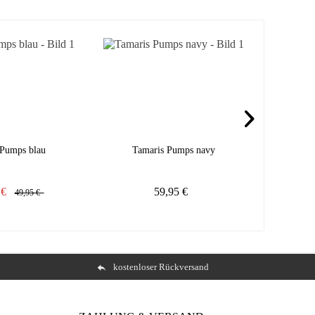
 Pumps blau
Tamaris Pumps navy
Tama
5 €
59,95 €
49,95 €
kostenloser Rückversand