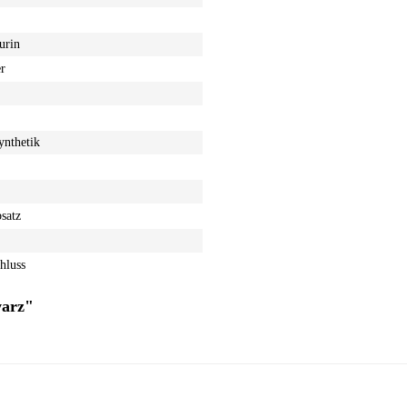
urin
r
nthetik
bsatz
hluss
warz"