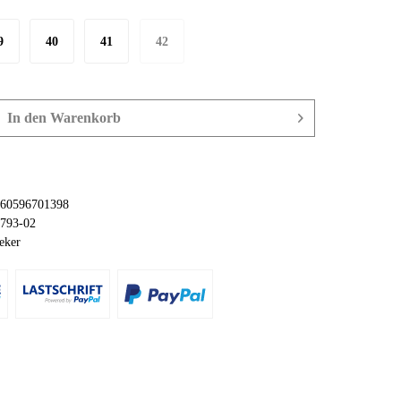
9
40
41
42
In den
Warenkorb
60596701398
793-02
eker