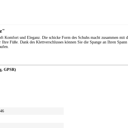
z"
pft Komfort und Eleganz. Die schicke Form des Schuhs macht zusammen mit d
für Ihre Füße. Dank des Klettverschlusses können Sie die Spange an Ihren Sp
aufen.
ng, GPSR)
146