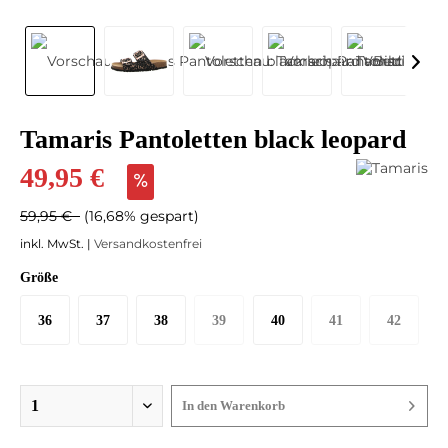
Tamaris Pantoletten black leopard
49,95 €
59,95 €
(16,68% gespart)
inkl. MwSt. |
Versandkostenfrei
Größe
36
37
38
39
40
41
42
In den
Warenkorb