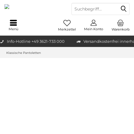
Menü
Mein Konto
Merkzettel
Warenkorb
Info-Hotline +49 3621-733 000
Versandkostenfrei innerh
Klassische Pantoletten