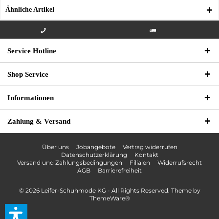
Ähnliche Artikel
Info-Hotline +49 3621-733
Versandkostenfrei innerhalb
Service Hotline
000
Deutschlands
Shop Service
Informationen
Zahlung & Versand
Über uns
Jobangebote
Vertrag widerrufen
Datenschutzerklärung
Kontakt
Versand und Zahlungsbedingungen
Filialen
Widerrufsrecht
AGB
Barrierefreiheit
© 2026 Leifer-Schuhmode KG - All Rights Reserved. Theme by
ThemeWare®