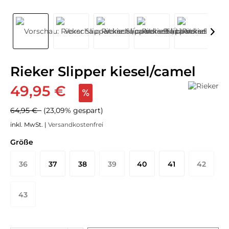
Rieker Slipper kiesel/camel
49,95 €
64,95 €
(23,09% gespart)
inkl. MwSt. |
Versandkostenfrei
Größe
36
37
38
39
40
41
42
43