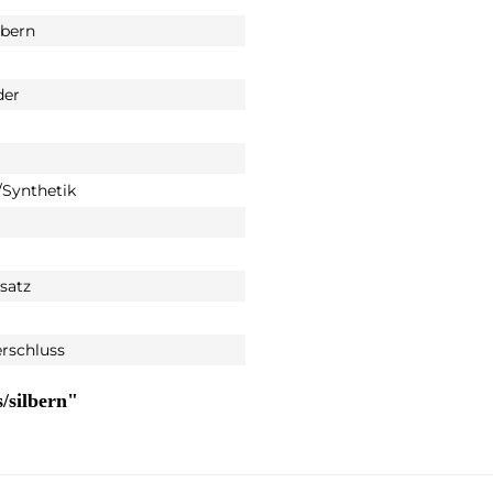
lbern
der
Synthetik
satz
rschluss
/silbern"