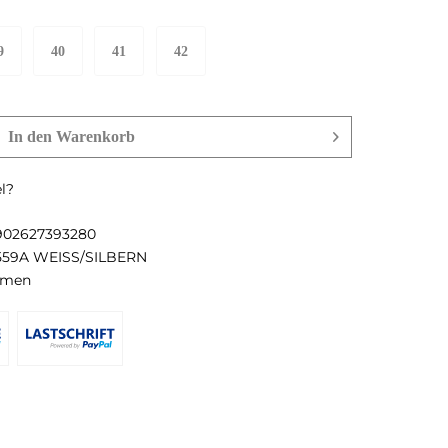
9
40
41
42
In den
Warenkorb
l?
902627393280
559A WEISS/SILBERN
imen