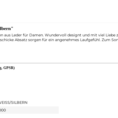
ilbern"
men aus Leder für Damen. Wundervoll designt und mit viel Liebe 
r schicke Absatz sorgen für ein angenehmes Laufgefühl. Zum S
ng, GPSR)
WEISS/SILBERN
 000