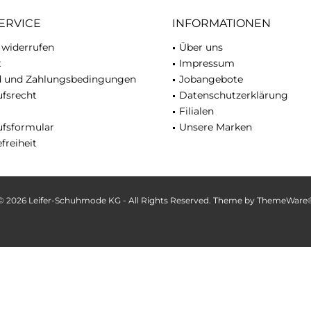
ERVICE
INFORMATIONEN
 widerrufen
Über uns
t
Impressum
d und Zahlungsbedingungen
Jobangebote
fsrecht
Datenschutzerklärung
Filialen
ufsformular
Unsere Marken
freiheit
© 2026 Leifer-Schuhmode KG - All Rights Reserved. Theme by
ThemeWare