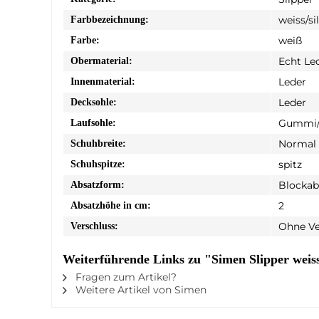
weiss/si
Farbbezeichnung:
weiß
Farbe:
Echt Le
Obermaterial:
Leder
Innenmaterial:
Leder
Decksohle:
Gummi/
Laufsohle:
Normal
Schuhbreite:
spitz
Schuhspitze:
Blockab
Absatzform:
2
Absatzhöhe in cm:
Ohne Ve
Verschluss:
Weiterführende Links zu "Simen Slipper weiss
Fragen zum Artikel?
Weitere Artikel von Simen