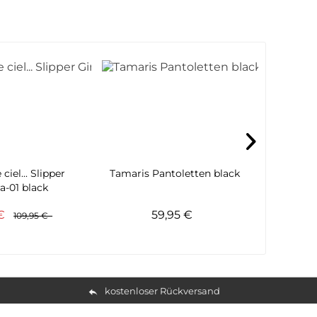
ciel... Slipper
Tamaris Pantoletten black
Rieker 
a-01 black
 €
59,95 €
109,95 €
kostenloser Rückversand