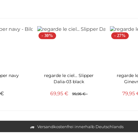
- 30%
- 27%
pper navy
regarde le ciel... Slipper
regarde le 
Dalia-03 black
Ginevr
5 €
69,95 €
79,95
99,95 €
Versandkostenfrei innerhalb Deutschlands