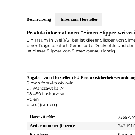
Beschreibung
Infos zum Hersteller
Produktinformationen "Simen Slipper weiss/s
Ein Traum in Weiß/Silber ist dieser Slipper von Si
beim Tragekomfort. Seine softe Decksohle und de
ist dieser Slipper von Simen genau richtig.
Angaben zum Hersteller (EU-Produktsicherheitsverordnu
Simen fabryka obuwia
ul. Warszawska 74
08 450 Laskarzew
Polen
biuro@simen.pl
7559A 
Herst.-ArtNr:
242 191
Artikelnummer (intern):
Slipper
Kategorie: