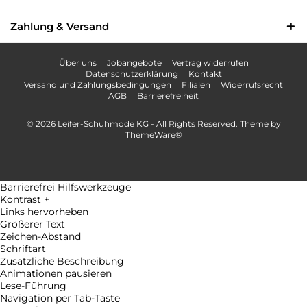
Zahlung & Versand
Über uns
Jobangebote
Vertrag widerrufen
Datenschutzerklärung
Kontakt
Versand und Zahlungsbedingungen
Filialen
Widerrufsrecht
AGB
Barrierefreiheit
© 2026 Leifer-Schuhmode KG - All Rights Reserved. Theme by
ThemeWare®
Barrierefrei Hilfswerkzeuge
Kontrast +
Links hervorheben
Größerer Text
Zeichen-Abstand
Schriftart
Zusätzliche Beschreibung
Animationen pausieren
Lese-Führung
Navigation per Tab-Taste