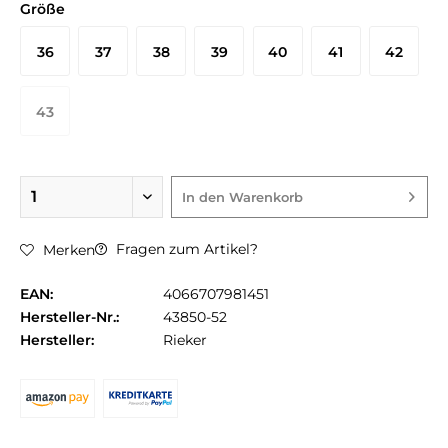
Größe
36
37
38
39
40
41
42
43
In den
Warenkorb
Fragen zum Artikel?
Merken
EAN:
4066707981451
Hersteller-Nr.:
43850-52
Hersteller:
Rieker