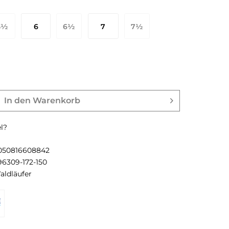
5½
6
6½
7
7½
9 EU
39½ EU
40 EU
40½ EU
41 EU
In den
Warenkorb
l?
050816608842
96309-172-150
aldläufer