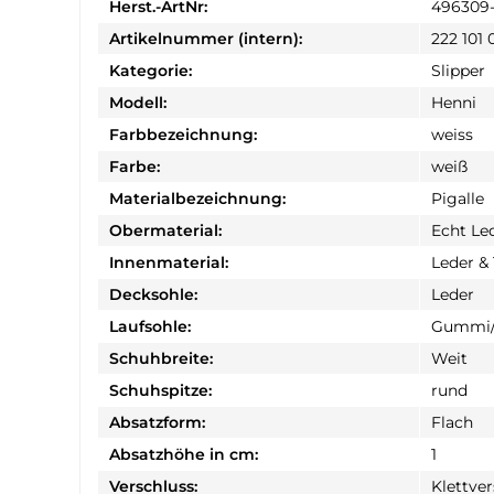
Herst.-ArtNr:
496309-
Artikelnummer (intern):
222 101 
Kategorie:
Slipper
Modell:
Henni
Farbbezeichnung:
weiss
Farbe:
weiß
Materialbezeichnung:
Pigalle
Obermaterial:
Echt Le
Innenmaterial:
Leder & 
Decksohle:
Leder
Laufsohle:
Gummi/
Schuhbreite:
Weit
Schuhspitze:
rund
Absatzform:
Flach
Absatzhöhe in cm:
1
Verschluss:
Klettve