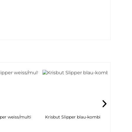
- 25%
per weiss/multi
Krisbut Slipper blau-kombi
Waldläu