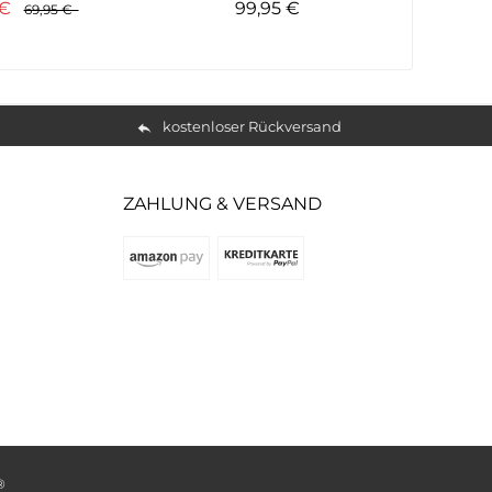
 €
99,95 €
74
69,95 €
kostenloser Rückversand
ZAHLUNG & VERSAND
®