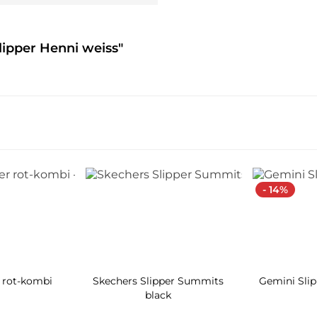
lipper Henni weiss"
- 14%
r rot-kombi
Skechers Slipper Summits
Gemini Slip
black