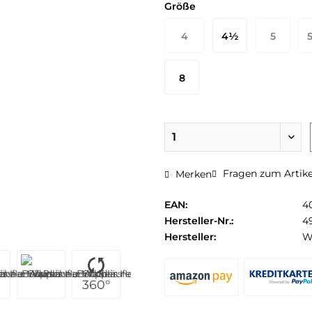
Größe
4
4½
5
36½ EU
37 EU
38 EU
3
8
42 EU
Fragen zum Artike
Merken
EAN:
4
Hersteller-Nr.:
4
Hersteller:
W
360°