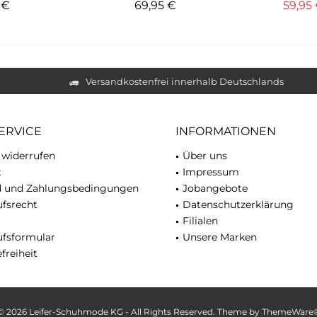
5 €
69,95 €
59,95
Versandkostenfrei innerhalb Deutschlands
ERVICE
INFORMATIONEN
 widerrufen
Über uns
t
Impressum
d und Zahlungsbedingungen
Jobangebote
fsrecht
Datenschutzerklärung
Filialen
ufsformular
Unsere Marken
freiheit
© 2026 Leifer-Schuhmode KG - All Rights Reserved. Theme by
ThemeWare