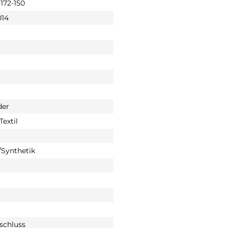
172-150
014
der
Textil
Synthetik
rschluss